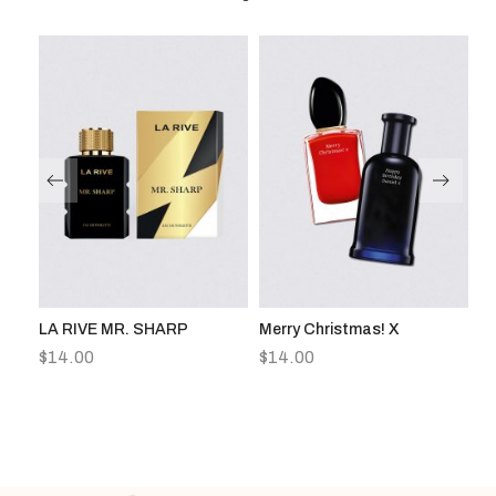
 Oil
LA RIVE MR. SHARP
Merry Christmas! X
Aq
So
$
14.00
$
14.00
$