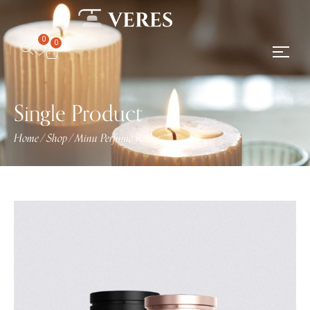
0
0
Single Product
Home
/
Shop
/
Minu Perfume Roller